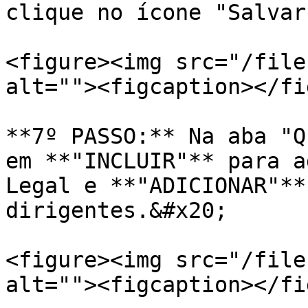
clique no ícone "Salvar"
<figure><img src="/file
alt=""><figcaption></fi
**7º PASSO:** Na aba "Q
em **"INCLUIR"** para a
Legal e **"ADICIONAR"**
dirigentes.&#x20;

<figure><img src="/file
alt=""><figcaption></fi