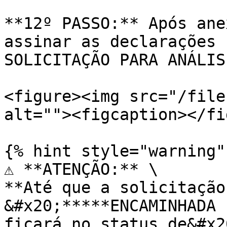
**12º PASSO:** Após ane
assinar as declarações 
SOLICITAÇÃO PARA ANÁLISE
<figure><img src="/file
alt=""><figcaption></fi
{% hint style="warning" 
⚠️ **ATENÇÃO:** \

**Até que a solicitação
&#x20;*****ENCAMINHADA 
ficará no status de&#x2