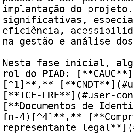
implantação do projeto.
significativas, especia
eficiência, acessibilid
na gestão e análise dos
Nesta fase inicial, alg
rol do PIAD: [**CAUC**]
[^1]**,** [**CNDT**](#u
[**TCE-LRF**](#user-con
[**Documentos de Identi
fn-4)[^4]**,** [**Compr
representante legal**](